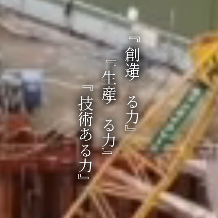
『技術ある力』
『生産する力』
『創造する力』